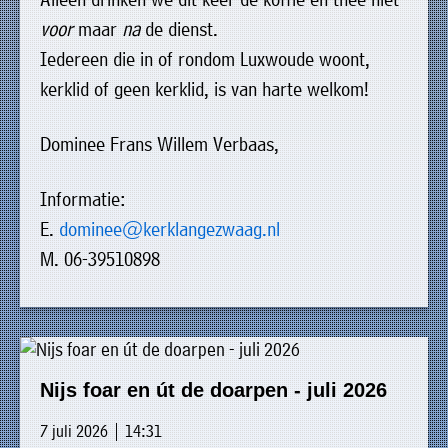
»
voor
maar
na
de dienst.
Historische
Iedereen die in of rondom Luxwoude woont,
verhalen
kerklid of geen kerklid, is van harte welkom!
»
Dossiers
Dominee Frans Willem Verbaas,
»
Contact
Informatie:
»
E.
dominee@kerklangezwaag.nl
Nieuwsbrieven
M. 06-39510898
gemeente
Opsterland
Nijs foar en út de doarpen - juli 2026
7 juli 2026 | 14:31