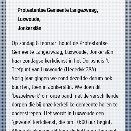
uit
Verenigingen
Protestantse Gemeente Langezwaag,
de
»
Luxwoude,
volgende
Bedrijven
Jonkerslân
personen:
»
Plaatselijk
Op zondag 8 februari houdt de Protestantse
Voorzitter
vacant
belang
Gemeente Langezwaag, Luxwoude, Jonkerslân
Michiel
Secretaris
»
Modderman
haar zondagse kerkdienst in het Dorpshuis ’t
Informatie
Penningmeester
vacant
Trefpunt van Luxwoude (Hegedyk 38A).
Algemeen
Anco
lidmaatschap
Vorig jaar gingen we rond dezelfde datum ook
lid
Hoen
»
buurten, toen in Jonkerslân. We doen dit
Ids
Algemeen
de
‘bezoekwerk’ om onze band met de verschillende
't
lid
Haan
dorpen die bij onze kerkelijke gemeente horen te
Trefpunt
onderstrepen. Het wordt in Luxwoude een
»
‘gewone’ kerkdienst, die om 10:00 uur begint.
Foto's
Alleen drinken we dit keer de koffie en thee niet