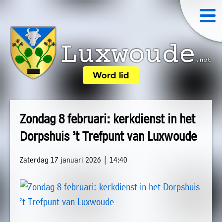
×
Word lid
Luxwoude.net
Plaatselijk
»
Home
belang
Zondag 8 februari: kerkdienst in het
website@luxwoude.net
»
Dorpshuis ’t Trefpunt van Luxwoude
Welkom
Op
»
dit
Zaterdag 17 januari 2026 | 14:40
Nieuws
moment
»
bestaat
Agenda
het
»
bestuur