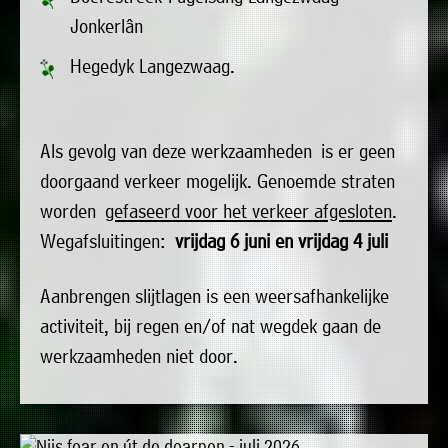
»
Jonkerlân
Historische
verhalen
Hegedyk Langezwaag.
»
Dossiers
Als gevolg van deze werkzaamheden is er geen
»
doorgaand verkeer mogelijk. Genoemde straten
Contact
worden
gefaseerd voor het verkeer afgesloten
.
»
Wegafsluitingen:
vrijdag 6 juni en vrijdag 4 juli
Nieuwsbrieven
gemeente
Aanbrengen slijtlagen is een weersafhankelijke
Opsterland
activiteit, bij regen en/of nat wegdek gaan de
werkzaamheden niet door.