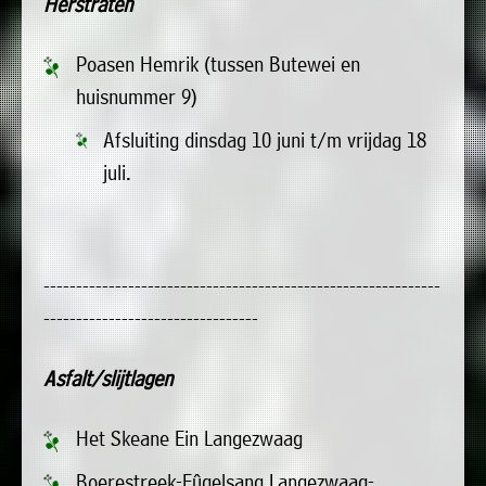
Herstraten
uit
Verenigingen
de
»
Poasen Hemrik (tussen Butewei en
volgende
Bedrijven
huisnummer 9)
personen:
»
Afsluiting dinsdag 10 juni t/m vrijdag 18
Plaatselijk
juli.
Voorzitter
vacant
belang
Michiel
Secretaris
»
Modderman
Informatie
Penningmeester
vacant
Algemeen
Anco
-------------------------------------------------------------
lidmaatschap
lid
Hoen
---------------------------------
»
Ids
Algemeen
de
't
lid
Haan
Asfalt/slijtlagen
Trefpunt
»
Het Skeane Ein Langezwaag
Foto's
Boerestreek-Fûgelsang Langezwaag-