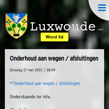
×
Word lid
Luxwoude.net
Plaatselijk
»
Home
belang
Onderhoud aan wegen / afsluitingen
website@luxwoude.net
»
Welkom
Op
Dinsdag 27 mei 2025 | 08:09
»
dit
Nieuws
moment
»
bestaat
Onderstaande ter info.
Agenda
het
»
bestuur