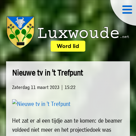
×
Word lid
Luxwoude.net
Plaatselijk
»
Home
belang
Nieuwe tv in 't Trefpunt
website@luxwoude.net
»
Welkom
Op
Zaterdag 11 maart 2023 | 15:22
»
dit
Nieuws
moment
»
bestaat
Het zat er al een tijdje aan te komen: de beamer
Agenda
het
voldeed niet meer en het projectiedoek was
»
bestuur