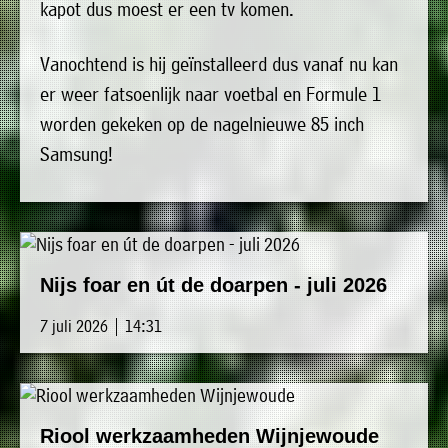
kapot dus moest er een tv komen.
uit
Verenigingen
de
»
Vanochtend is hij geïnstalleerd dus vanaf nu kan
volgende
Bedrijven
er weer fatsoenlijk naar voetbal en Formule 1
personen:
»
worden gekeken op de nagelnieuwe 85 inch
Plaatselijk
Samsung!
Voorzitter
vacant
belang
Michiel
Secretaris
»
Modderman
Informatie
Penningmeester
vacant
Algemeen
Anco
lidmaatschap
lid
Hoen
Nijs foar en út de doarpen - juli 2026
»
Ids
Algemeen
de
7 juli 2026 | 14:31
't
lid
Haan
Trefpunt
»
Foto's
Riool werkzaamheden Wijnjewoude