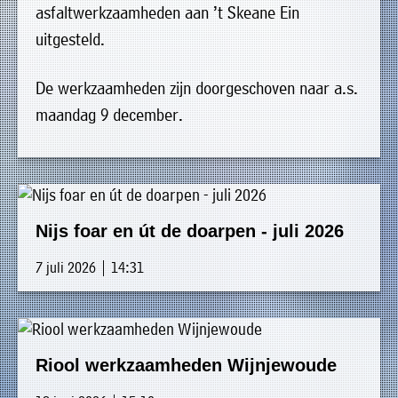
asfaltwerkzaamheden aan ’t Skeane Ein
uit
Verenigingen
uitgesteld.
de
»
volgende
Bedrijven
De werkzaamheden zijn doorgeschoven naar a.s.
personen:
»
maandag 9 december.
Plaatselijk
Voorzitter
vacant
belang
Michiel
Secretaris
»
Modderman
Informatie
Penningmeester
vacant
Nijs foar en út de doarpen - juli 2026
Algemeen
Anco
lidmaatschap
lid
Hoen
»
7 juli 2026 | 14:31
Ids
Algemeen
de
't
lid
Haan
Trefpunt
»
Riool werkzaamheden Wijnjewoude
Foto's