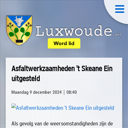
×
Word lid
Luxwoude.net
Plaatselijk
»
Home
belang
Asfaltwerkzaamheden 't Skeane Ein
website@luxwoude.net
»
uitgesteld
Welkom
Op
»
dit
Maandag 9 december 2024 | 08:40
Nieuws
moment
»
bestaat
Agenda
het
Als gevolg van de weersomstandigheden zijn de
»
bestuur