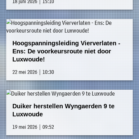
»
18 juni 2026 | 15:10
Historische
verhalen
»
Dossiers
Hoogspanningsleiding Vierverlaten -
»
Ens: De voorkeursroute niet door
Contact
Luxwoude!
»
22 mei 2026 | 10:30
Nieuwsbrieven
gemeente
Opsterland
Duiker herstellen Wyngaerden 9 te
Luxwoude
19 mei 2026 | 09:52