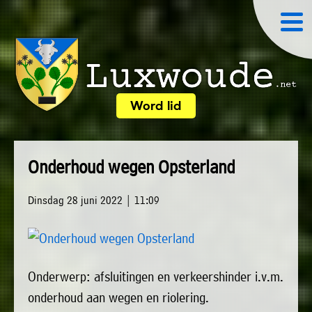
×
Word lid
Luxwoude.net
Plaatselijk
»
Home
belang
Onderhoud wegen Opsterland
website@luxwoude.net
»
Welkom
Op
Dinsdag 28 juni 2022 | 11:09
»
dit
Nieuws
moment
»
bestaat
Onderwerp: afsluitingen en verkeershinder i.v.m.
Agenda
het
onderhoud aan wegen en riolering.
»
bestuur