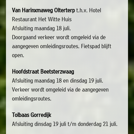
uit
Verenigingen
Van Harinxmaweg Olterterp
t.h.v. Hotel
de
»
Restaurant Het Witte Huis
volgende
Bedrijven
Afsluiting maandag 18 juli.
personen:
»
Doorgaand verkeer wordt omgeleid via de
Plaatselijk
aangegeven omleidingsroutes. Fietspad blijft
Voorzitter
vacant
belang
open.
Michiel
Secretaris
»
Modderman
Informatie
Penningmeester
vacant
Hoofdstraat Beetsterzwaag
Algemeen
Anco
lidmaatschap
Afsluiting maandag 18 en dinsdag 19 juli.
lid
Hoen
»
Verkeer wordt omgeleid via de aangegeven
Ids
Algemeen
de
't
omleidingsroutes.
lid
Haan
Trefpunt
Tolbaas Gorredijk
»
Afsluiting dinsdag 19 juli t/m donderdag 21 juli.
Foto's