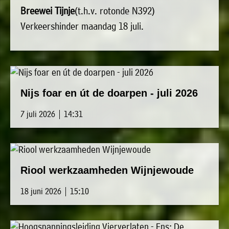
»
Breewei Tijnje
(t.h.v. rotonde N392)
Historische
Verkeershinder maandag 18 juli.
verhalen
»
Dossiers
»
Nijs foar en út de doarpen - juli 2026
Contact
»
7 juli 2026 | 14:31
Nieuwsbrieven
gemeente
Opsterland
Riool werkzaamheden Wijnjewoude
18 juni 2026 | 15:10