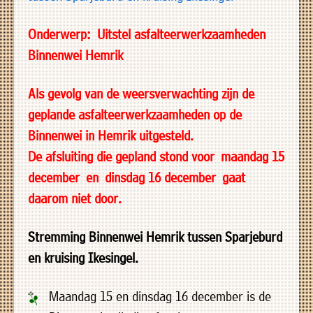
uit
Verenigingen
de
»
Onderwerp: Uitstel asfalteerwerkzaamheden
volgende
Binnenwei Hemrik
Bedrijven
personen:
»
Als gevolg van de weersverwachting zijn de
Plaatselijk
Voorzitter
vacant
geplande asfalteerwerkzaamheden op de
belang
Michiel
Binnenwei in Hemrik uitgesteld.
Secretaris
»
Modderman
De afsluiting die gepland stond voor maandag 15
Informatie
Penningmeester
vacant
december en dinsdag 16 december gaat
Algemeen
Anco
lidmaatschap
lid
Hoen
daarom niet door.
»
Ids
Algemeen
de
't
lid
Stremming Binnenwei Hemrik tussen Sparjeburd
Haan
Trefpunt
en kruising Ikesingel.
»
Foto's
Maandag 15 en dinsdag 16 december is de