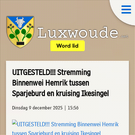
×
Word lid
Luxwoude.net
Plaatselijk
»
Home
belang
UITGESTELD!!! Stremming
website@luxwoude.net
»
Binnenwei Hemrik tussen
Welkom
Op
Sparjeburd en kruising Ikesingel
»
dit
Nieuws
moment
Dinsdag 9 december 2025 | 15:56
»
bestaat
Agenda
het
»
bestuur