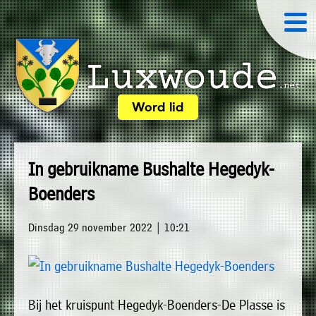
×
Word lid
Luxwoude.net
Plaatselijk
»
Home
belang
In gebruikname Bushalte Hegedyk-
website@luxwoude.net
»
Boenders
Welkom
Op
»
dit
Dinsdag 29 november 2022 | 10:21
Nieuws
moment
»
bestaat
Agenda
het
Bij het kruispunt Hegedyk-Boenders-De Plasse is
»
bestuur