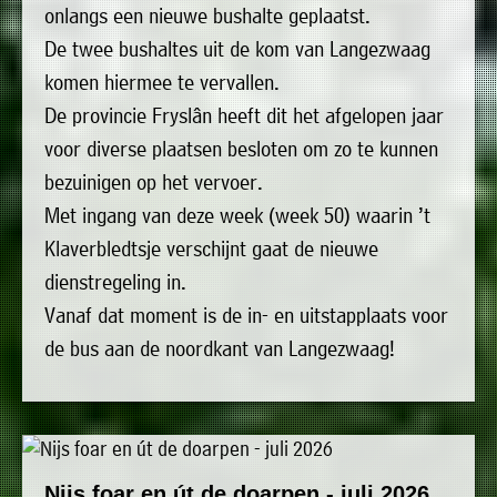
onlangs een nieuwe bushalte geplaatst.
uit
Verenigingen
De twee bushaltes uit de kom van Langezwaag
de
»
komen hiermee te vervallen.
volgende
Bedrijven
De provincie Fryslân heeft dit het afgelopen jaar
personen:
»
voor diverse plaatsen besloten om zo te kunnen
Plaatselijk
Voorzitter
vacant
bezuinigen op het vervoer.
belang
Michiel
Met ingang van deze week (week 50) waarin ’t
Secretaris
»
Modderman
Klaverbledtsje verschijnt gaat de nieuwe
Informatie
Penningmeester
vacant
dienstregeling in.
Algemeen
Anco
lidmaatschap
lid
Hoen
Vanaf dat moment is de in- en uitstapplaats voor
»
Ids
de bus aan de noordkant van Langezwaag!
Algemeen
de
't
lid
Haan
Trefpunt
»
Foto's
Nijs foar en út de doarpen - juli 2026