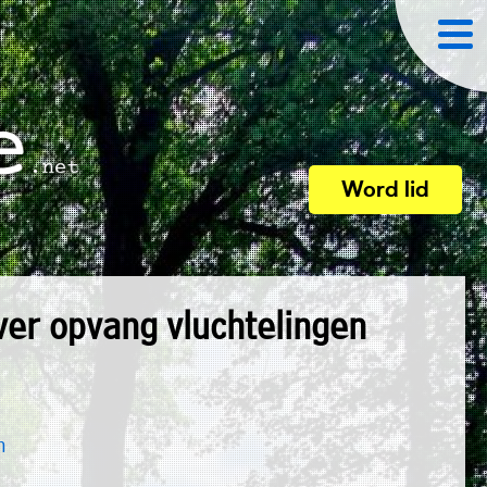
Word lid
ver opvang vluchtelingen