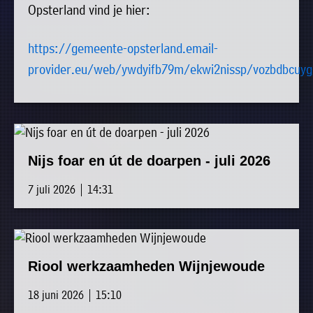
Opsterland vind je hier:
uit
Verenigingen
de
»
https://gemeente-opsterland.email-
volgende
Bedrijven
provider.eu/web/ywdyifb79m/ekwi2nissp/vozbdbcuyg
personen:
»
Plaatselijk
Voorzitter
vacant
belang
Michiel
Secretaris
»
Modderman
Nijs foar en út de doarpen - juli 2026
Informatie
Penningmeester
vacant
Algemeen
Anco
lidmaatschap
7 juli 2026 | 14:31
lid
Hoen
»
Ids
Algemeen
de
't
lid
Haan
Trefpunt
Riool werkzaamheden Wijnjewoude
»
Foto's
18 juni 2026 | 15:10