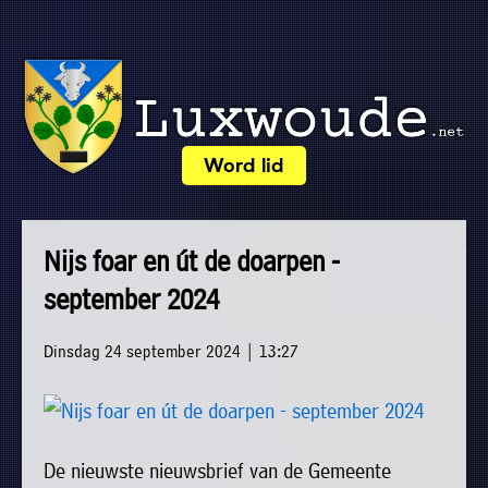
×
Word lid
Luxwoude.net
Plaatselijk
»
Home
belang
Nijs foar en út de doarpen -
website@luxwoude.net
»
september 2024
Welkom
Op
»
dit
Dinsdag 24 september 2024 | 13:27
Nieuws
moment
»
bestaat
Agenda
het
De nieuwste nieuwsbrief van de Gemeente
»
bestuur