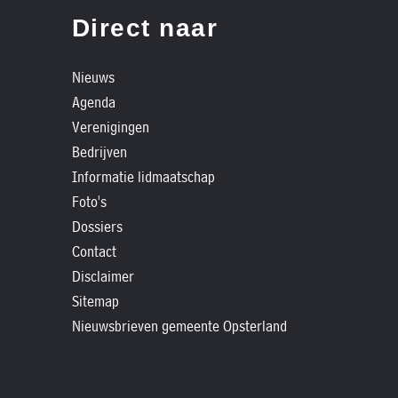
»
Direct naar
Foto's
»
Nieuws
Historische
Agenda
verhalen
Verenigingen
»
Bedrijven
Informatie lidmaatschap
Dossiers
Foto's
»
Dossiers
Contact
Contact
»
Disclaimer
Nieuwsbrieven
Sitemap
gemeente
Nieuwsbrieven gemeente Opsterland
Opsterland