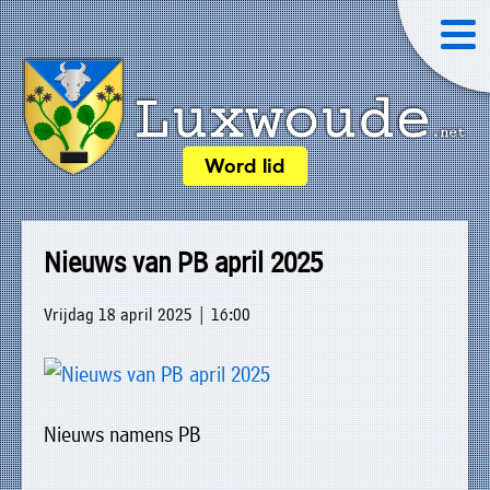
×
Word lid
Luxwoude.net
Plaatselijk
»
Home
belang
Nieuws van PB april 2025
website@luxwoude.net
»
Welkom
Op
Vrijdag 18 april 2025 | 16:00
»
dit
Nieuws
moment
»
bestaat
Nieuws namens PB
Agenda
het
»
bestuur