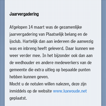
uit
Verenigingen
de
»
Jaarvergadering
volgende
Bedrijven
personen:
»
Afgelopen 14 maart was de gezamenlijke
Plaatselijk
jaarvergadering van Plaatselijk belang en de
Voorzitter
vacant
belang
ijsclub. Hartelijk dan aan iedereen die aanwezig
Michiel
Secretaris
»
was en inbreng heeft geleverd. Daar kunnen we
Modderman
weer verder mee. In het bijzonder ook dan aan
Informatie
Penningmeester
vacant
Algemeen
Anco
de wedhouder en andere medewerkers van de
lidmaatschap
lid
Hoen
gemeente die extra uitleg op bepaalde punten
»
Ids
Algemeen
hebben kunnen geven.
de
't
lid
Haan
Mocht u de notulen willen nalezen, deze zijn
Trefpunt
inmiddels op de website
www.luxwoude.net
»
geplaatst.
Foto's