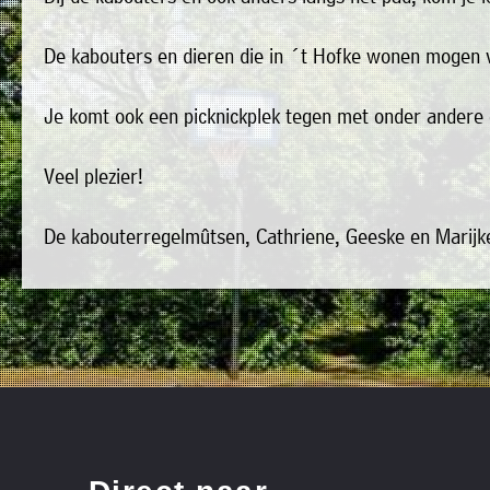
»
bestaat
Agenda
De kabouters en dieren die in ´t Hofke wonen mogen v
het
»
bestuur
Je komt ook een picknickplek tegen met onder andere 
Verenigingen
uit
»
de
Veel plezier!
Bedrijven
volgende
»
personen:
De kabouterregelmûtsen, Cathriene, Geeske en Marij
Plaatselijk
belang
Voorzitter
vacant
Michiel
»
Secretaris
Modderman
Informatie
Penningmeester
vacant
lidmaatschap
Algemeen
Anco
»
lid
Hoen
Ids
't
Algemeen
de
lid
Trefpunt
Haan