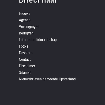
Direct naar
»
Foto's
Nieuws
»
Agenda
Historische
Verenigingen
verhalen
Bedrijven
Informatie lidmaatschap
»
Foto's
Dossiers
Dossiers
»
Contact
Contact
Disclaimer
»
Sitemap
Nieuwsbrieven
Nieuwsbrieven gemeente Opsterland
gemeente
Opsterland