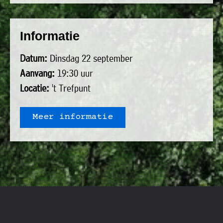
uit
Verenigingen
de
»
Informatie
volgende
Bedrijven
personen:
»
Datum:
Dinsdag 22 september
Plaatselijk
Aanvang:
19:30 uur
Voorzitter
vacant
belang
Locatie:
't Trefpunt
Michiel
Secretaris
»
Modderman
Informatie
Penningmeester
vacant
Meer informatie
Algemeen
Anco
lidmaatschap
lid
Hoen
»
Ids
Algemeen
de
't
lid
Haan
Trefpunt
»
Foto's