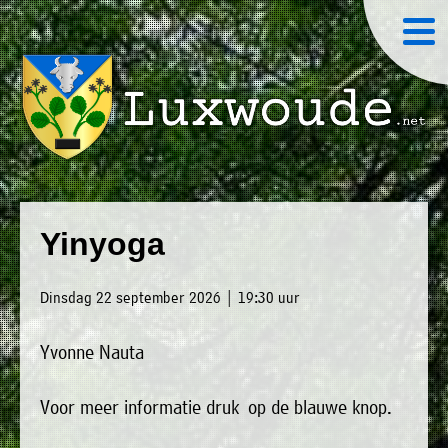
×
Luxwoude.net
Plaatselijk
»
Home
belang
Yinyoga
website@luxwoude.net
»
Welkom
Op
Dinsdag 22 september 2026 | 19:30 uur
»
dit
Nieuws
moment
Yvonne Nauta
»
bestaat
Agenda
het
Voor meer informatie druk op de blauwe knop.
»
bestuur