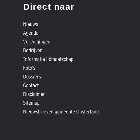
»
Direct naar
Historische
verhalen
Nieuws
»
Agenda
Dossiers
Verenigingen
»
Bedrijven
Contact
Informatie lidmaatschap
Foto's
»
Dossiers
Nieuwsbrieven
Contact
gemeente
Disclaimer
Opsterland
Sitemap
Nieuwsbrieven gemeente Opsterland