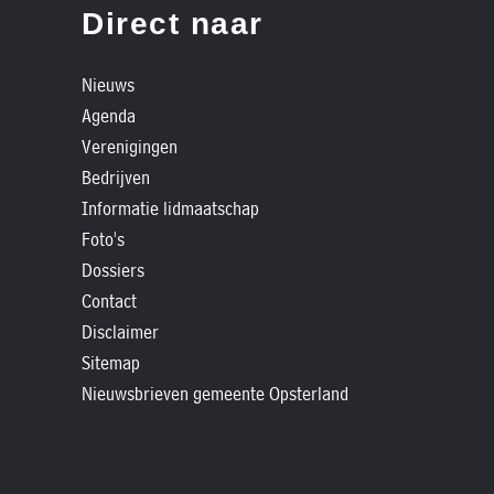
»
Direct naar
Historische
verhalen
Nieuws
»
Agenda
Dossiers
Verenigingen
»
Bedrijven
Contact
Informatie lidmaatschap
Foto's
»
Dossiers
Nieuwsbrieven
Contact
gemeente
Disclaimer
Opsterland
Sitemap
Nieuwsbrieven gemeente Opsterland