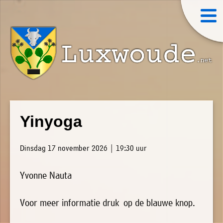
×
Luxwoude.net
Plaatselijk
»
Home
belang
Yinyoga
website@luxwoude.net
»
Welkom
Op
Dinsdag 17 november 2026 | 19:30 uur
»
dit
Nieuws
moment
Yvonne Nauta
»
bestaat
Agenda
het
Voor meer informatie druk op de blauwe knop.
»
bestuur