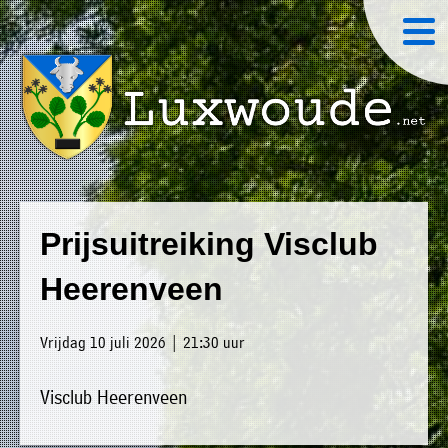
×
Luxwoude.net
Plaatselijk
»
Home
belang
Prijsuitreiking Visclub
website@luxwoude.net
»
Welkom
Heerenveen
Op
»
dit
Nieuws
Vrijdag 10 juli 2026 | 21:30 uur
moment
»
bestaat
Visclub Heerenveen
Agenda
het
»
bestuur