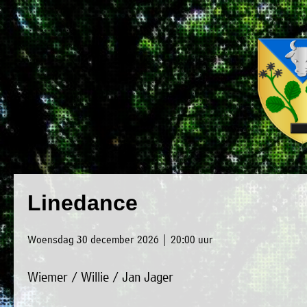
×
Luxwoude.net
Plaatselijk
»
Linedance
Home
belang
»
website@luxwoude.net
Woensdag 30 december 2026 | 20:00 uur
Welkom
Op
Wiemer / Willie / Jan Jager
»
dit
Nieuws
moment