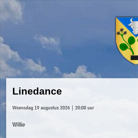
×
Luxwoude.net
Plaatselijk
»
Linedance
Home
belang
»
website@luxwoude.net
Woensdag 19 augustus 2026 | 20:00 uur
Welkom
Op
Willie
»
dit
Nieuws
moment