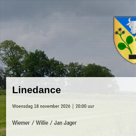
×
Luxwoude.net
Plaatselijk
»
Linedance
Home
belang
»
website@luxwoude.net
Woensdag 18 november 2026 | 20:00 uur
Welkom
Op
Wiemer / Willie / Jan Jager
»
dit
Nieuws
moment