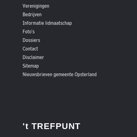
»
Verenigingen
Historische
Bedrijven
verhalen
Informatie lidmaatschap
»
Foto's
Dossiers
Dossiers
»
Contact
Disclaimer
Contact
Sitemap
»
Nieuwsbrieven gemeente Opsterland
Nieuwsbrieven
gemeente
Opsterland
't TREFPUNT