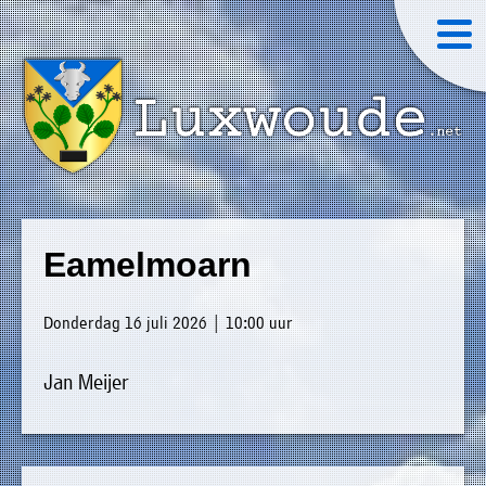
×
Luxwoude.net
Plaatselijk
»
Home
belang
Eamelmoarn
website@luxwoude.net
»
Welkom
Op
Donderdag 16 juli 2026 | 10:00 uur
»
dit
Nieuws
moment
Jan Meijer
»
bestaat
Agenda
het
»
bestuur