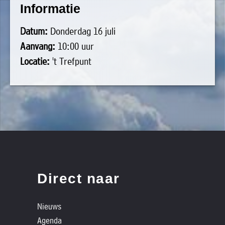
Informatie
uit
Verenigingen
de
»
Datum:
Donderdag 16 juli
volgende
Bedrijven
Aanvang:
10:00 uur
personen:
»
Locatie:
't Trefpunt
Plaatselijk
Voorzitter
vacant
belang
Michiel
Secretaris
»
Modderman
Informatie
Penningmeester
vacant
Algemeen
Anco
lidmaatschap
lid
Hoen
»
Ids
Algemeen
de
't
lid
Haan
Direct naar
Trefpunt
»
Nieuws
Foto's
Agenda