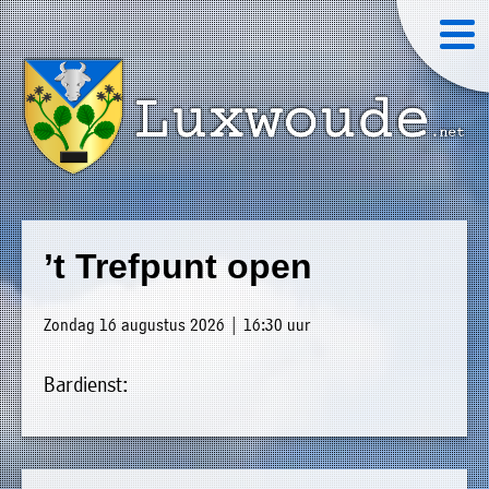
×
Luxwoude.net
Plaatselijk
»
Home
belang
’t Trefpunt open
website@luxwoude.net
»
Welkom
Op
Zondag 16 augustus 2026 | 16:30 uur
»
dit
Nieuws
moment
Bardienst:
»
bestaat
Agenda
het
»
bestuur