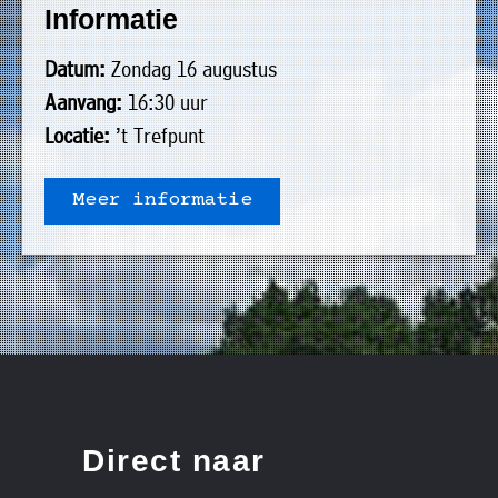
Informatie
uit
Verenigingen
de
»
Datum:
Zondag 16 augustus
volgende
Bedrijven
Aanvang:
16:30 uur
personen:
»
Locatie:
’t Trefpunt
Plaatselijk
Voorzitter
vacant
belang
Meer informatie
Michiel
Secretaris
»
Modderman
Informatie
Penningmeester
vacant
Algemeen
Anco
lidmaatschap
lid
Hoen
»
Ids
Algemeen
de
't
lid
Haan
Trefpunt
»
Direct naar
Foto's