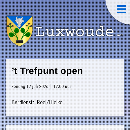
×
Luxwoude.net
Plaatselijk
»
Home
belang
’t Trefpunt open
website@luxwoude.net
»
Welkom
Op
Zondag 12 juli 2026 | 17:00 uur
»
dit
Nieuws
moment
Bardienst: Roel/Hielke
»
bestaat
Agenda
het
»
bestuur