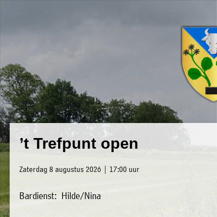
×
Luxwoude.net
Plaatselijk
»
’t Trefpunt open
Home
belang
»
website@luxwoude.net
Zaterdag 8 augustus 2026 | 17:00 uur
Welkom
Op
Bardienst: Hilde/Nina
»
dit
Nieuws
moment