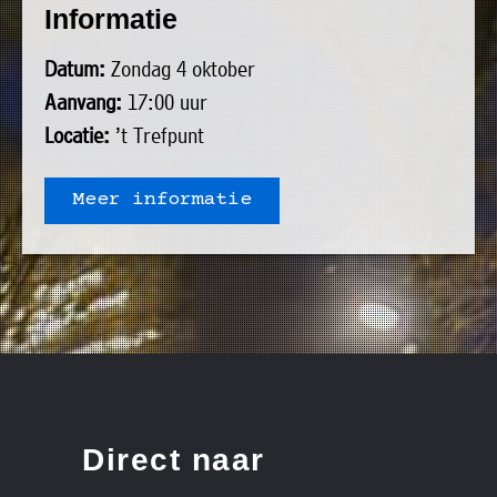
Informatie
uit
Verenigingen
de
»
Datum:
Zondag 4 oktober
volgende
Bedrijven
Aanvang:
17:00 uur
personen:
»
Locatie:
’t Trefpunt
Plaatselijk
Voorzitter
vacant
belang
Meer informatie
Michiel
Secretaris
»
Modderman
Informatie
Penningmeester
vacant
Algemeen
Anco
lidmaatschap
lid
Hoen
»
Ids
Algemeen
de
't
lid
Haan
Trefpunt
»
Direct naar
Foto's