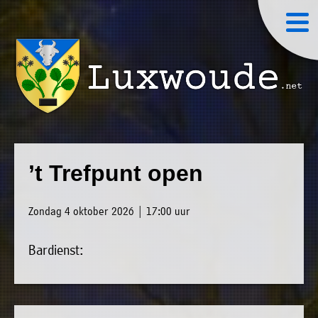
×
Luxwoude.net
Plaatselijk
»
Home
belang
’t Trefpunt open
website@luxwoude.net
»
Welkom
Op
Zondag 4 oktober 2026 | 17:00 uur
»
dit
Nieuws
moment
Bardienst:
»
bestaat
Agenda
het
»
bestuur