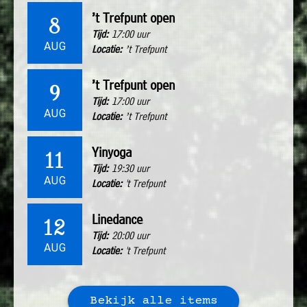
’t Trefpunt open
8
Tijd:
17:00 uur
AUG
Locatie:
’t Trefpunt
’t Trefpunt open
9
Tijd:
17:00 uur
AUG
Locatie:
’t Trefpunt
Yinyoga
11
Tijd:
19:30 uur
AUG
Locatie:
't Trefpunt
Linedance
12
Tijd:
20:00 uur
AUG
Locatie:
't Trefpunt
Bekijk alle items