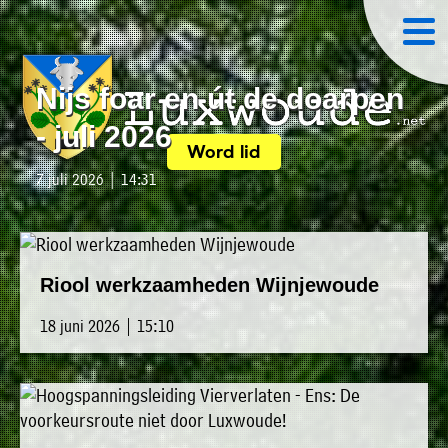
×
Nijs foar en út de doarpen
- juli 2026
Word lid
7 juli 2026 | 14:31
Luxwoude.net
Plaatselijk
»
Home
belang
website@luxwoude.net
»
Welkom
Op
Riool werkzaamheden Wijnjewoude
»
dit
18 juni 2026 | 15:10
Nieuws
moment
»
bestaat
Agenda
het
»
bestuur