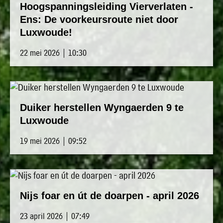
Hoogspanningsleiding Vierverlaten -
uit
Verenigingen
Ens: De voorkeursroute niet door
de
»
Luxwoude!
volgende
Bedrijven
personen:
22 mei 2026 | 10:30
»
Plaatselijk
Voorzitter
vacant
belang
Michiel
Secretaris
»
Modderman
Duiker herstellen Wyngaerden 9 te
Informatie
Penningmeester
vacant
Luxwoude
Algemeen
Anco
lidmaatschap
lid
Hoen
19 mei 2026 | 09:52
»
Ids
Algemeen
de
't
lid
Haan
Trefpunt
»
Nijs foar en út de doarpen - april 2026
Foto's
23 april 2026 | 07:49